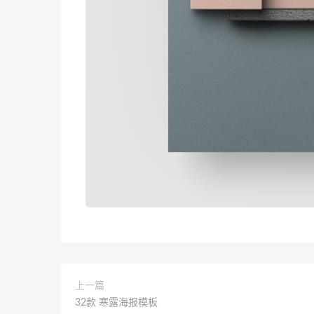
上一篇
32款 寒露海报模板