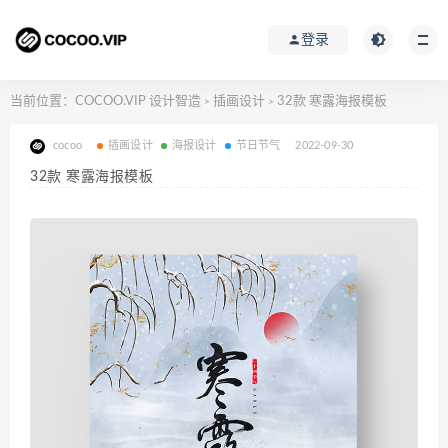
登录
当前位置：
COCOO.VIP 设计智造
插画设计
32款 寒露海报模板
>
>
cocoo
插画设计
海报设计
节日节气
2022-09-30
32款 寒露海报模板