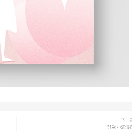
下一
31款 小满海