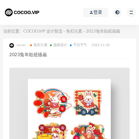
登录
当前位置：
COCOO.VIP 设计智造
免扣元素
2023兔年贴纸插画
>
>
cocoo
免扣元素
插画设计
节日节气
2022-11-30
2023兔年贴纸插画