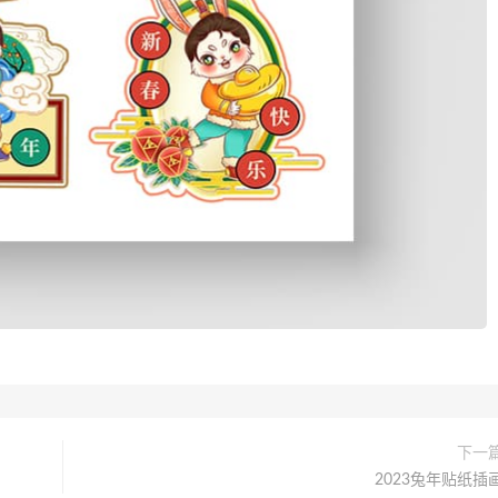
下一
2023兔年贴纸插