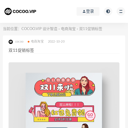
登录
当前位置：
COCOO.VIP 设计智造
电商淘宝
双11促销标签
>
>
cocoo
电商淘宝
2022-10-20
双11促销标签