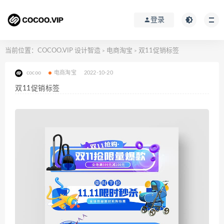
登录
当前位置：
COCOO.VIP 设计智造
电商淘宝
双11促销标签
>
>
cocoo
电商淘宝
2022-10-20
双11促销标签