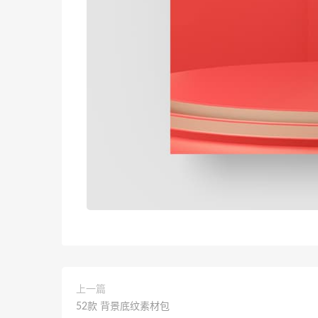
上一篇
52款 背景底纹素材包