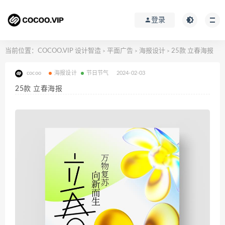
登录
当前位置：
COCOO.VIP 设计智造
平面广告
海报设计
25款 立春海报
>
>
>
cocoo
海报设计
节日节气
2024-02-03
25款 立春海报