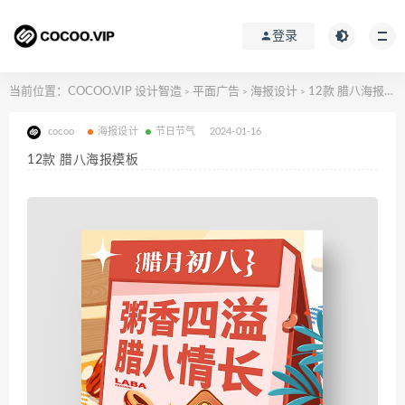
登录
当前位置：
COCOO.VIP 设计智造
平面广告
海报设计
12款 腊八海报模板
>
>
>
cocoo
海报设计
节日节气
2024-01-16
12款 腊八海报模板