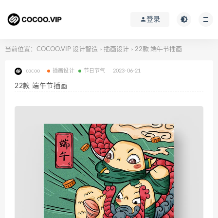
登录
当前位置：
COCOO.VIP 设计智造
插画设计
22款 端午节插画
>
>
cocoo
插画设计
节日节气
2023-06-21
22款 端午节插画