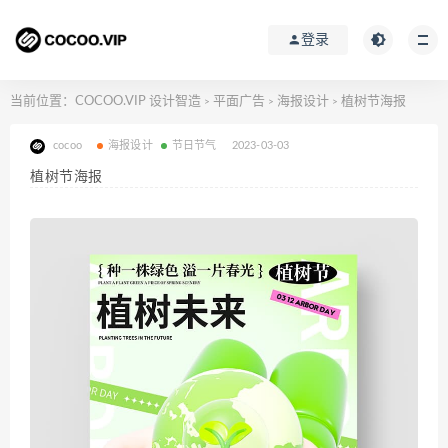
登录
当前位置：
COCOO.VIP 设计智造
平面广告
海报设计
植树节海报
>
>
>
cocoo
海报设计
节日节气
2023-03-03
植树节海报