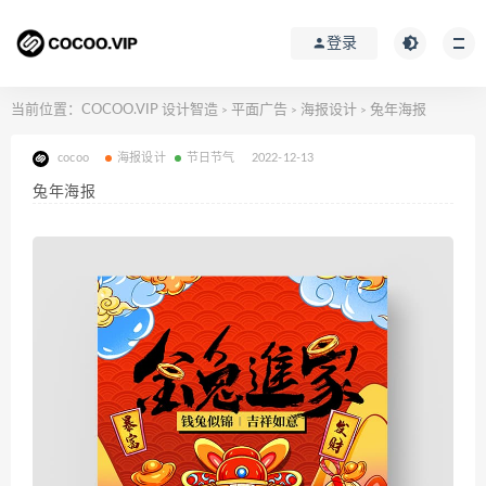
登录
当前位置：
COCOO.VIP 设计智造
平面广告
海报设计
兔年海报
>
>
>
cocoo
海报设计
节日节气
2022-12-13
兔年海报