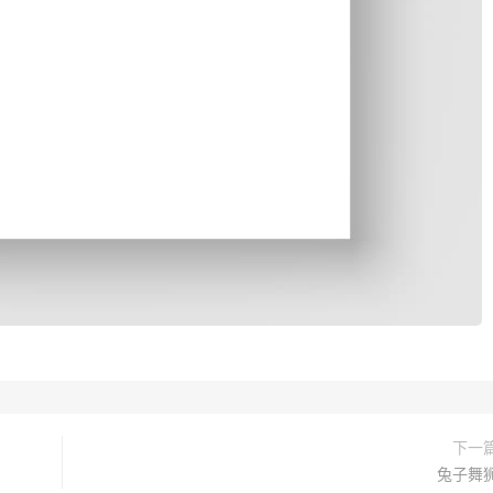
下一
兔子舞