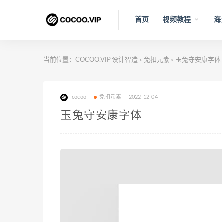
首页
视频教程
海
当前位置：
COCOO.VIP 设计智造
免扣元素
玉兔守安康字体
>
>
cocoo
免扣元素
2022-12-04
玉兔守安康字体