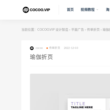
首页
视频教程
海
当前位置：
COCOO.VIP 设计智造
平面广告
传单折页
瑜伽
>
>
>
cocoo
传单折页
2022-12-03
瑜伽折页