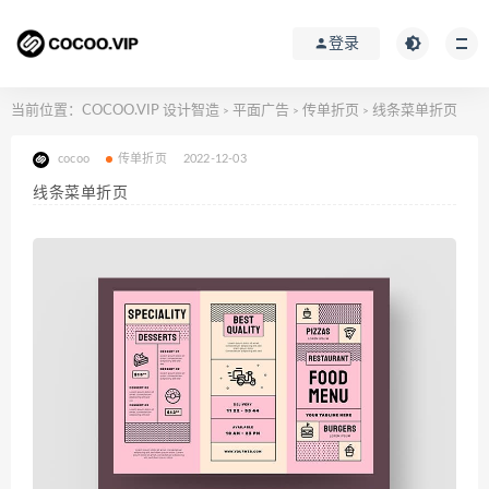
登录
当前位置：
COCOO.VIP 设计智造
平面广告
传单折页
线条菜单折页
>
>
>
cocoo
传单折页
2022-12-03
线条菜单折页