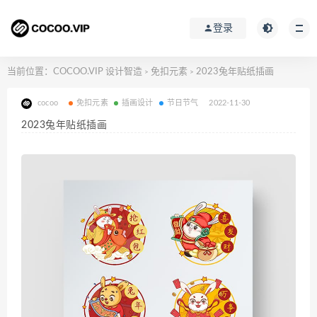
登录
当前位置：
COCOO.VIP 设计智造
免扣元素
2023兔年贴纸插画
>
>
cocoo
免扣元素
插画设计
节日节气
2022-11-30
2023兔年贴纸插画