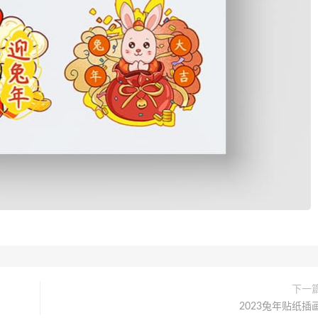
下一
2023兔年贴纸插