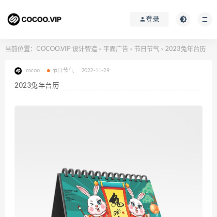
登录
当前位置：
COCOO.VIP 设计智造
平面广告
节日节气
2023兔年台历
>
>
>
cocoo
节日节气
2022-11-29
2023兔年台历