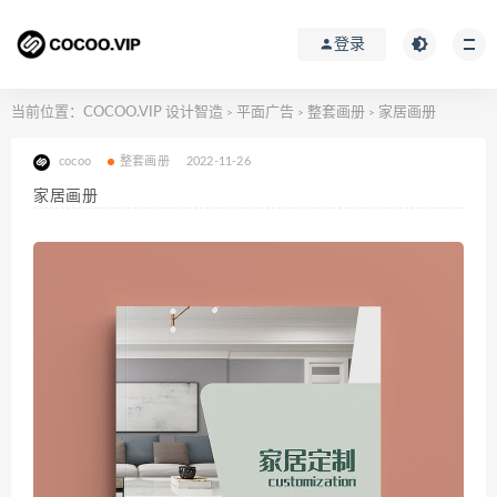
登录
当前位置：
COCOO.VIP 设计智造
平面广告
整套画册
家居画册
>
>
>
cocoo
整套画册
2022-11-26
家居画册