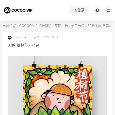
登录
当前位置：
COCOO.VIP 设计智造
平面广告
节日节气
32款 植树节素材包
>
>
>
cocoo
节日节气
2022-03-09
32款 植树节素材包