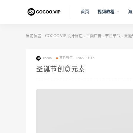
首页
视频教程
海
当前位置：
COCOO.VIP 设计智造
平面广告
节日节气
圣诞
>
>
>
cocoo
节日节气
2022-11-16
圣诞节创意元素