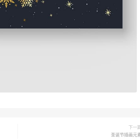
下一
圣诞节插画元