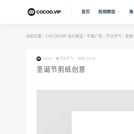
首页
视频教程
海
当前位置：
COCOO.VIP 设计智造
平面广告
节日节气
圣诞
>
>
>
cocoo
节日节气
2022-11-16
圣诞节剪纸创意