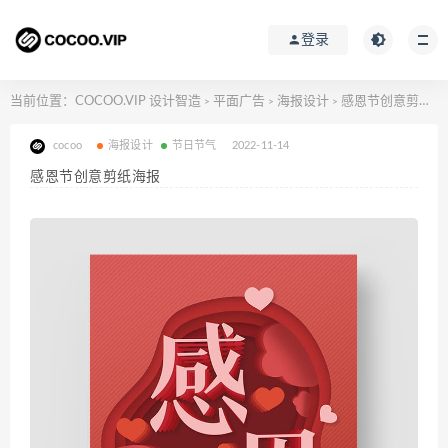
登录
当前位置：
COCOO.VIP 设计智造
平面广告
海报设计
感恩节创意剪纸海报
>
>
>
cocoo
海报设计
节日节气
2022-11-14
感恩节创意剪纸海报