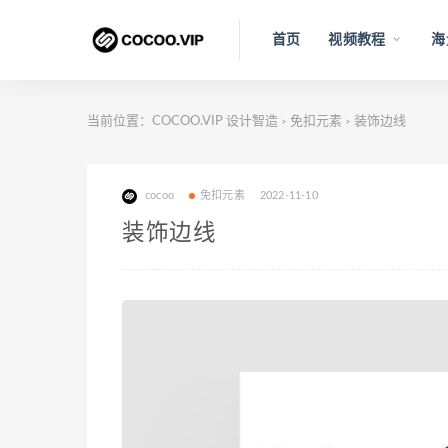
首页
视频教程
海
当前位置：
COCOO.VIP 设计智造
免扣元素
装饰边线
>
>
cocoo
免扣元素
2022-11-10
装饰边线