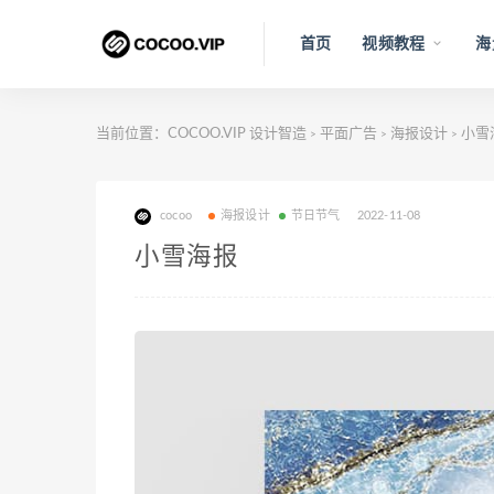
首页
视频教程
海
当前位置：
COCOO.VIP 设计智造
平面广告
海报设计
小雪
>
>
>
cocoo
海报设计
节日节气
2022-11-08
小雪海报