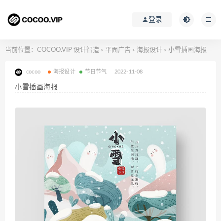
登录
当前位置：
COCOO.VIP 设计智造
平面广告
海报设计
小雪插画海报
>
>
>
cocoo
海报设计
节日节气
2022-11-08
小雪插画海报