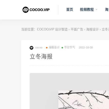
首页
视频教程
海
当前位置：
COCOO.VIP 设计智造
平面广告
海报设计
立冬
>
>
>
cocoo
海报设计
节日节气
2022-10-30
立冬海报