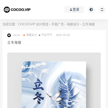
登录
当前位置：
COCOO.VIP 设计智造
平面广告
海报设计
立冬海报
>
>
>
cocoo
海报设计
节日节气
2022-10-30
立冬海报