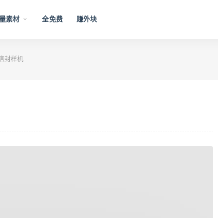
量素材
全免费
赚外块
信封样机