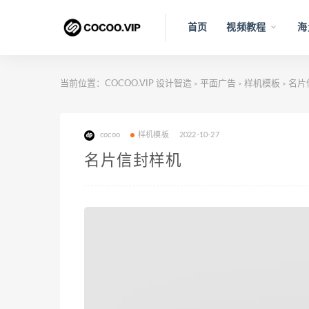
首页
视频教程
海
当前位置：
COCOO.VIP 设计智造
平面广告
样机模板
名片
>
>
>
cocoo
样机模板
2022-10-27
名片信封样机